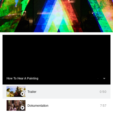
How To Hear A Painting
2 Videos
0:50
Trailer
7:57
Dokumentation