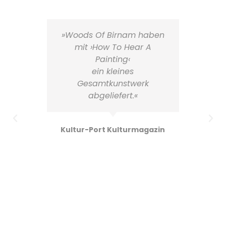
r
»Woods Of Birnam haben
»O
mit ›How To Hear A
Painting‹
ein kleines
g
Gesamtkunstwerk
abgeliefert.«
Kultur-Port Kulturmagazin
ods
man