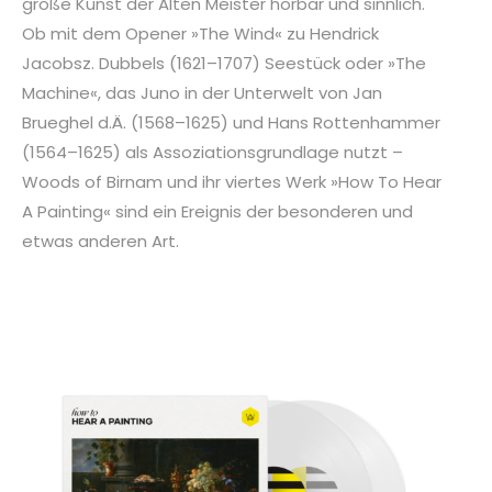
große Kunst der Alten Meister hörbar und sinnlich.
Ob mit dem Opener »The Wind« zu Hendrick
Jacobsz. Dubbels (1621–1707) Seestück oder »The
Machine«, das Juno in der Unterwelt von Jan
Brueghel d.Ä. (1568–1625) und Hans Rottenhammer
(1564–1625) als Assoziationsgrundlage nutzt –
Woods of Birnam und ihr viertes Werk »How To Hear
A Painting« sind ein Ereignis der besonderen und
etwas anderen Art.